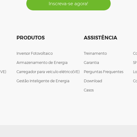
Inscreva-se agora!
PRODUTOS
ASSISTÊNCIA
Inversor Fotovoltaico
Treinamento
C
Armazenamento de Energia
Garantia
S
(VE)
Carregador para veículo elétrico(VE)
Perguntas Frequentes
Lo
Gestão Inteligente de Energia
Download
C
Casos