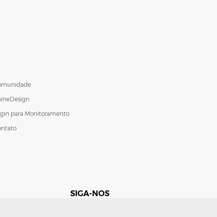
omunidade
hineDesign
gin para Monitoramento
ontato
SIGA-NOS