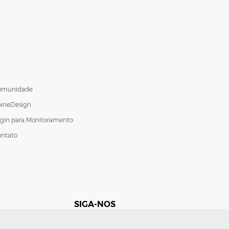
omunidade
hineDesign
gin para Monitoramento
ontato
SIGA-NOS