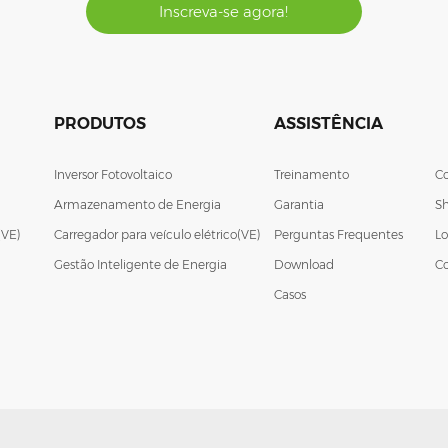
Inscreva-se agora!
PRODUTOS
ASSISTÊNCIA
Inversor Fotovoltaico
Treinamento
C
Armazenamento de Energia
Garantia
S
(VE)
Carregador para veículo elétrico(VE)
Perguntas Frequentes
Lo
Gestão Inteligente de Energia
Download
C
Casos