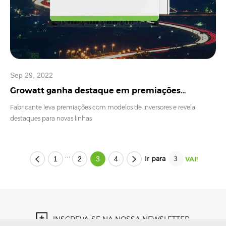
Sep 29, 2022
Growatt ganha destaque em premiações
internacionais
Fabricante leva premiações com modelos de inversores e revela
destaques para novas linhas
...
Ir para
1
2
3
4
INSCREVA-SE NA NOSSA NEWSLETTER